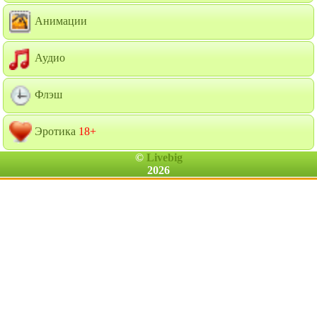
Анимации
Аудио
Флэш
Эротика
18+
©
Livebig
2026