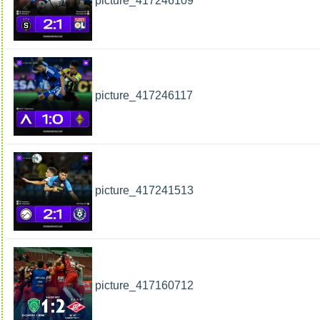
picture_417246109
picture_417246117
picture_417241513
picture_417160712