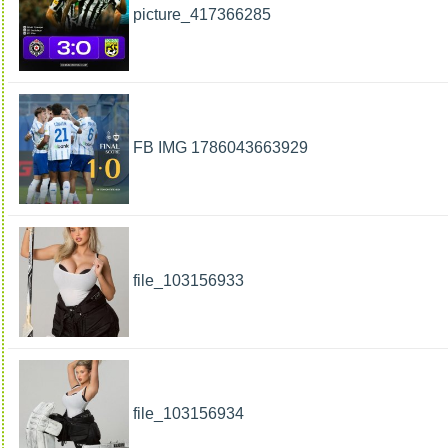
picture_417366285
FB IMG 1786043663929
file_103156933
file_103156934