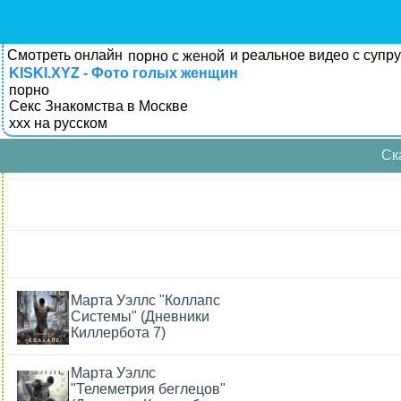
Смотреть онлайн
и реальное видео с супр
порно с женой
KISKI.XYZ - Фото голых женщин
порно
Секс Знакомства в Москве
xxx на русском
Ск
Марта Уэллс "Коллапс
Системы" (Дневники
Киллербота 7)
Марта Уэллс
"Телеметрия беглецов"