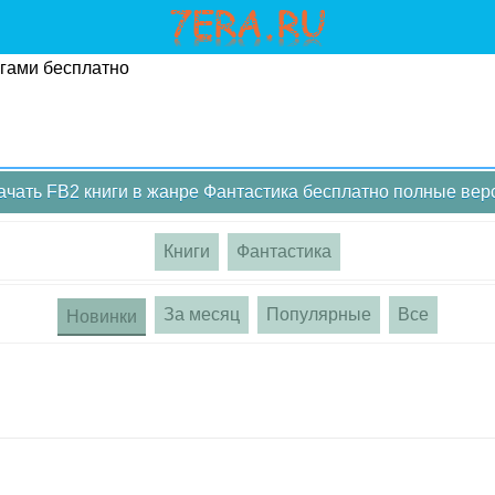
угами бесплатно
ачать FB2 книги в жанре Фантастика бесплатно полные вер
Книги
Фантастика
За месяц
Популярные
Все
Новинки