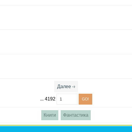
Далее -›
... 4192
Книги
Фантастика