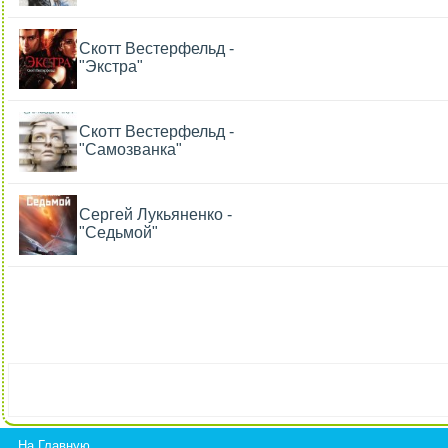
Скотт Вестерфельд -
"Экстра"
Скотт Вестерфельд -
"Самозванка"
Сергей Лукьяненко -
"Седьмой"
На Главную