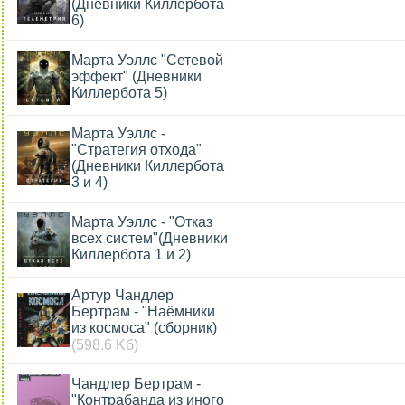
(Дневники Киллербота
6)
Марта Уэллс "Сетевой
эффект" (Дневники
Киллербота 5)
Марта Уэллс -
"Стратегия отхода"
(Дневники Киллербота
3 и 4)
Марта Уэллс - "Отказ
всех систем"(Дневники
Киллербота 1 и 2)
Артур Чандлер
Бертрам - "Наёмники
из космоса" (сборник)
(598.6 Kб)
Чандлер Бертрам -
"Контрабанда из иного