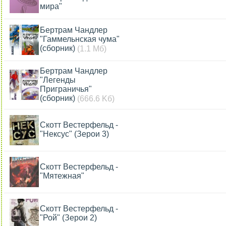
мира"
Бертрам Чандлер
"Гаммельнская чума"
(сборник)
(1.1 Мб)
Бертрам Чандлер
"Легенды
Приграничья"
(сборник)
(666.6 Kб)
Скотт Вестерфельд -
"Нексус" (Зерои 3)
Скотт Вестерфельд -
"Мятежная"
Скотт Вестерфельд -
"Рой" (Зерои 2)