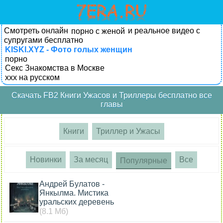
Смотреть онлайн
и реальное видео с
порно с женой
супругами бесплатно
KISKI.XYZ - Фото голых женщин
порно
Секс Знакомства в Москве
xxx на русском
Скачать FB2 Книги Ужасов и Триллеры бесплатно все
главы
Книги
Триллер и Ужасы
Новинки
За месяц
Все
Популярные
Андрей Булатов -
Янкылма. Мистика
уральских деревень
(8.1 Мб)