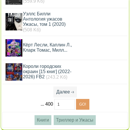
(559.9 Kб)
Уэллс Билли
Антология ужасов
Ужасы, том 1 (2020)
(508 Kб)
Кёрт Лесли, Каплин Л.,
Кларк Томас, Милл...
Короли городских
окраин [15 книг] (2022-
2026) FB2
(243.2 Kб)
Далее -›
... 400
Книги
Триллер и Ужасы