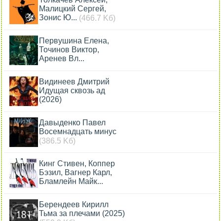
Малицкий Сергей,
Зонис Ю...
(466.7 Kб)
Первушина Елена,
Точинов Виктор,
Аренев Вл...
Видинеев Дмитрий
Идущая сквозь ад
(2026)
Давыденко Павел
Восемнадцать минус
(386.5 Kб)
Кинг Стивен, Коппер
Бэзил, Вагнер Карл,
Бламлейн Майк...
Берендеев Кирилл
Тьма за плечами (2025)