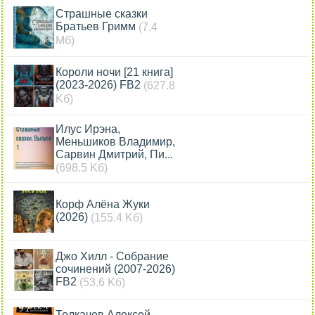
Страшные сказки
Братьев Гримм
(7.4
Мб)
Короли ночи [21 книга]
(2023-2026) FB2
(627.8
Kб)
Илус Ирэна,
Меньшиков Владимир,
Сарвин Дмитрий, Пи...
(698.5 Kб)
Корф Алёна Жуки
(2026)
(155.4 Kб)
Джо Хилл - Собрание
сочинений (2007-2026)
FB2
(53.6 Kб)
Толкачев Алексей,