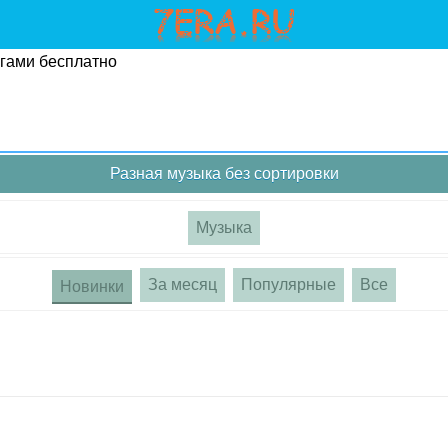
угами бесплатно
Разная музыка без сортировки
Музыка
За месяц
Популярные
Все
Новинки