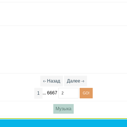
‹- Назад
Далее -›
... 6667
1
Музыка