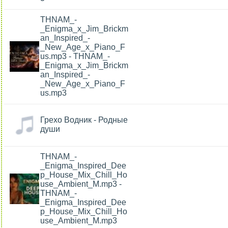
THNAM_-
_Enigma_x_Jim_Brickm
an_Inspired_-
_New_Age_x_Piano_F
us.mp3 - THNAM_-
_Enigma_x_Jim_Brickm
an_Inspired_-
_New_Age_x_Piano_F
us.mp3
Грехо Водник - Родные
души
THNAM_-
_Enigma_Inspired_Dee
p_House_Mix_Chill_Ho
use_Ambient_M.mp3 -
THNAM_-
_Enigma_Inspired_Dee
p_House_Mix_Chill_Ho
use_Ambient_M.mp3