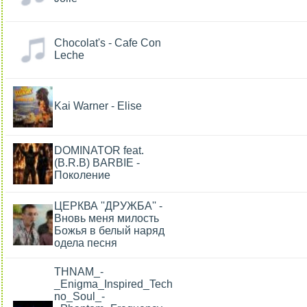
Chocolat's - Cafe Con
Leche
Kai Warner - Elise
DOMINATOR feat.
(B.R.B) BARBIE -
Поколение
ЦЕРКВА ''ДРУЖБА'' -
Вновь меня милость
Божья в белый наряд
одела песня
THNAM_-
_Enigma_Inspired_Tech
no_Soul_-