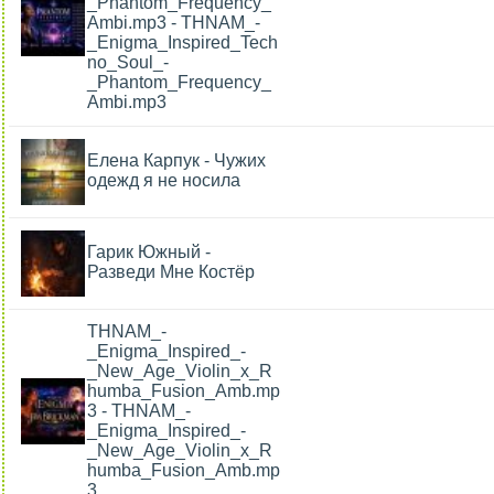
_Phantom_Frequency_
Ambi.mp3 - THNAM_-
_Enigma_Inspired_Tech
no_Soul_-
_Phantom_Frequency_
Ambi.mp3
Елена Карпук - Чужих
одежд я не носила
Гарик Южный -
Разведи Мне Костёр
THNAM_-
_Enigma_Inspired_-
_New_Age_Violin_x_R
humba_Fusion_Amb.mp
3 - THNAM_-
_Enigma_Inspired_-
_New_Age_Violin_x_R
humba_Fusion_Amb.mp
3