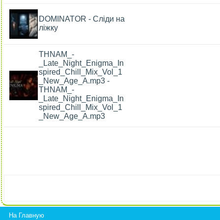
DOMINATOR - Сліди на
ліжку
THNAM_-
_Late_Night_Enigma_In
spired_Chill_Mix_Vol_1
_New_Age_A.mp3 -
THNAM_-
_Late_Night_Enigma_In
spired_Chill_Mix_Vol_1
_New_Age_A.mp3
На Главную