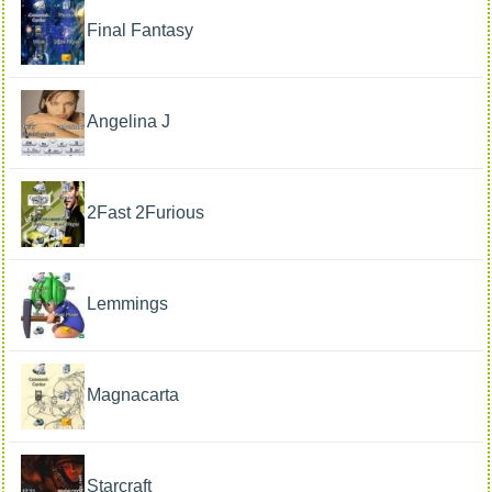
Final Fantasy
Angelina J
2Fast 2Furious
Lemmings
Мagnacarta
Starcraft