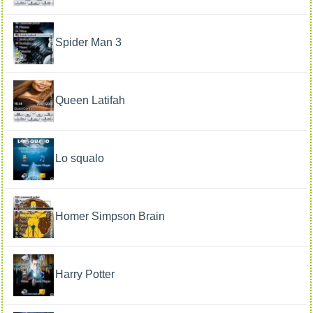
Spider Man 3
Queen Latifah
Lo squalo
Homer Simpson Brain
Harry Potter