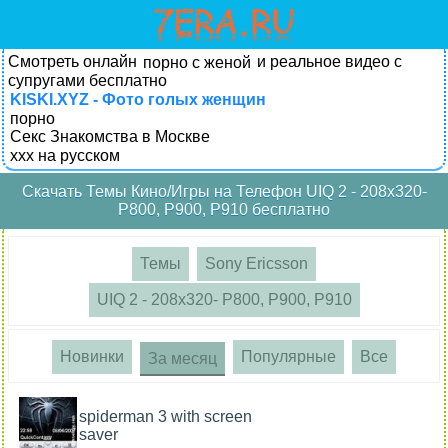
Смотреть онлайн
и реальное видео с
порно с женой
супругами бесплатно
KISKI.XYZ - Фото голых женщин
порно
Секс Знакомства в Москве
xxx на русском
Скачать Темы Кино/Игры на Телефон UIQ 2 - 208x320-
P800, P900, P910 бесплатно
Темы
Sony Ericsson
UIQ 2 - 208x320- P800, P900, P910
Новинки
Популярные
Все
За месяц
spiderman 3 with screen
saver