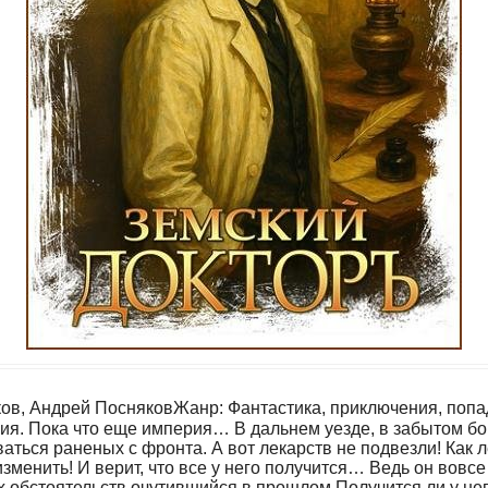
ков, Андрей ПосняковЖанр: Фантастика, приключения, поп
ия. Пока что еще империя… В дальнем уезде, в забытом бо
ться раненых с фронта. А вот лекарств не подвезли! Как л
изменить! И верит, что все у него получится… Ведь он вов
х обстоятельств очутившийся в прошлом.Получится ли у нег