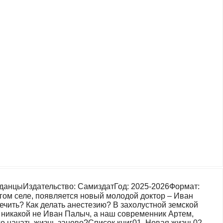
аданцыИздательство: СамиздатГод: 2025-2026Формат:
гом селе, появляется новый молодой доктор – Иван
ечить? Как делать анестезию? В захолустной земской
се никакой не Иван Палыч, а наш современник Артем,
о начать жизнь заново?Список книг01. Новая жизнь02.