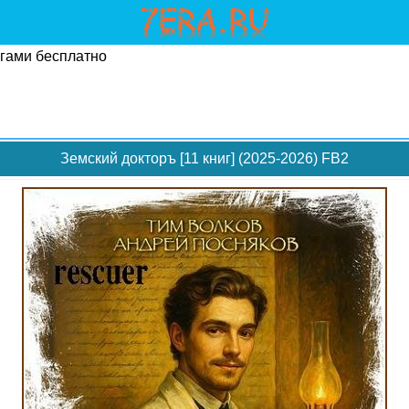
угами бесплатно
Земский докторъ [11 книг] (2025-2026) FB2