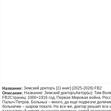
Земский докторъ [11 книг] (2025-2026) FB2
Название:
Название: Земский докторъАвтор(ы): Тим Вол
Описание:
FB2Страниц: 1000+1916 год, Первая Мировая война. Росс
Палыч Петров. Больных – много, да еще подвезли долечива
больничке – шаром покати. Но все же, доктор решает все 
талантливый хирург из нашего времени, силой трагически