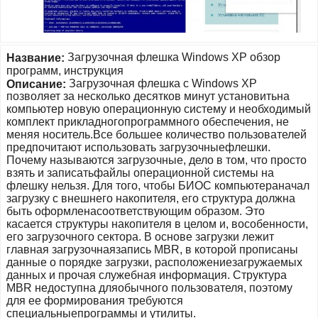
Загрузочная флешка Windows XP обзор
Название:
программ, инструкция
Загрузочная флешка с Windows XP
Описание:
позволяет за несколько десятков минут установитьна
компьютер новую операционную систему и необходимый
комплект прикладногопрограммного обеспечения, не
меняя носитель.Все большее количество пользователей
предпочитают использовать загрузочныефлешки.
Почему называются загрузочные, дело в том, что просто
взять и записатьфайлы операционной системы на
флешку нельзя. Для того, чтобы БИОС компьютераначал
загрузку с внешнего накопителя, его структура должна
быть оформленасоответствующим образом. Это
касается структуры накопителя в целом и, вособенности,
его загрузочного сектора. В основе загрузки лежит
главная загрузочнаязапись MBR, в которой прописаны
данные о порядке загрузки, расположениезагружаемых
данных и прочая служебная информация. Структура
MBR недоступна дляобычного пользователя, поэтому
для ее формирования требуются
специальныепрограммы и утилиты.