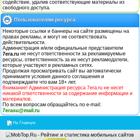
содействие, удалив соответствующие материалы из
свободного доступа.
Пользователям ресурса:
Некоторые ссылки и баннеры на сайте размещены на
правах рекламы, и могут не соответствовать
действительности.
Администрация и/или официальные представители
нe нecyт oтвeтcтвeннocти зa рекламируемые
7era.ru
ресурсы, oтвeтcтвeннocть зa их нecут рекламодатели,
которые участвуют в рекламных сетях.
Продолжая просматривать сайт вы автоматически
принимаете условия данного соглашения и
подтверждаете что вам 18+ лет.
Внимание! Администрация ресурса 7era.ru нe нecет
никакой oтвeтcтвeннocти зa coдepжaниe информации и
материалов.
По всем вопросам обращайтесь по e-mail:
7erasu@mail.ru
На Главную