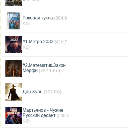
Роковая кукла
(394.9
Kб)
#1.Метро 2033
(416.9
Kб)
#2.Математик.Закон
Мерфи
(782.1 Kб)
Дон Хуан
(307 Kб)
Мартьянов - Чужие
Русский десант
(348.3
Kб)