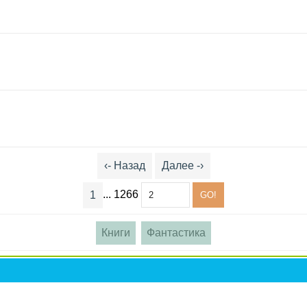
‹- Назад
Далее -›
... 1266
1
Книги
Фантастика