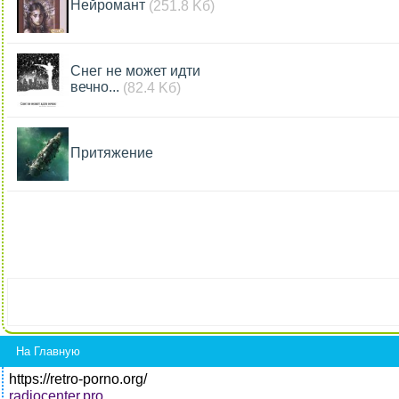
Нейромант
(251.8 Kб)
Снег не может идти
вечно...
(82.4 Kб)
Притяжение
На Главную
https://retro-porno.org/
radiocenter.pro