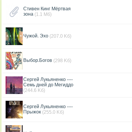
Стивен Кинг Мёртвая
зона
(1.1 Мб)
Чужой. Эхо
(207.0 Kб)
Выбор.Богов
(298 Kб)
Сергей Лукьяненко ----
Семь дней до Мегиддо
(244.6 Kб)
Сергей Лукьяненко ----
Прыжок
(255.0 Kб)