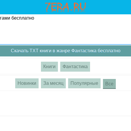
угами бесплатно
Скачать TXT книги в жанре Фантастика бесплатно
Книги
Фантастика
Новинки
За месяц
Популярные
Все